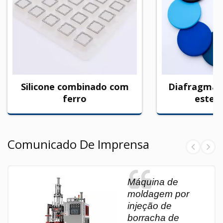
Silicone combinado com
Diafragma d
ferro
estet
Comunicado De Imprensa
Máquina de
moldagem por
injeção de
borracha de