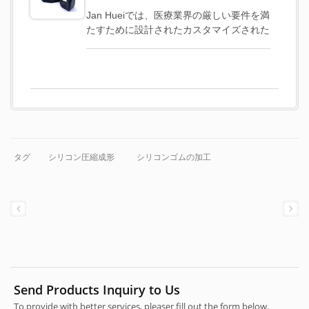
Jan Hueiでは、医療業界の厳しい要件を満
たすために設計されたカスタマイズされた
医療用シリコンゴーグルを製造していま
す。私たちのゴーグルは、プラスチックと
ガラス繊維のフレームの強度と、医療用シ
リコンの柔らかさと生体適合性を組み合わ
せており、快適さと保護を確保していま
す。これらのゴーグルは、クライアントの
特定のニーズに合わせて調整されており、
手術機器やその他の医療用途での安全性と
タグ
シリコン圧縮成形
シリコンゴムの加工
機能性を向上させています。