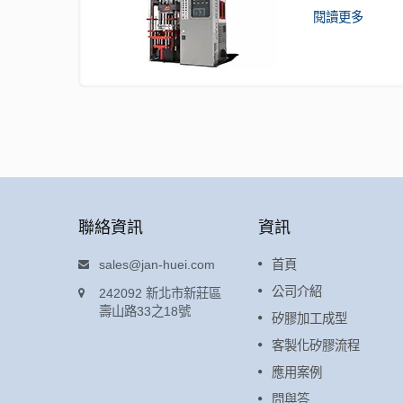
閱讀更多
聯絡資訊
資訊
矽膠錶帶
sales@jan-huei.com
首頁
術，矽膠與
此製程困難度，在於將所有物件
公司介紹
242092 新北市新莊區
表面矽膠噴
一次組合成型；矽膠包覆FPC和
壽山路33之18號
矽膠加工成型
Sensor，Sensor鏡面外露，且
觀不破裂損傷。
客製化矽膠流程
應用案例
閱讀更多
問與答