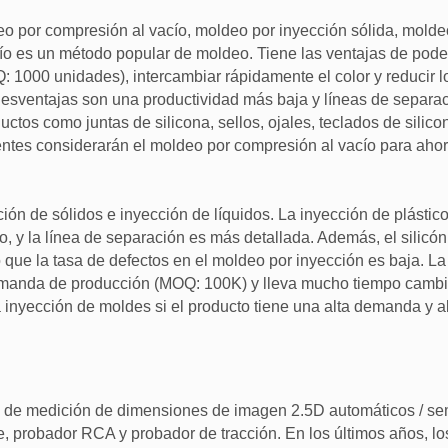
o por compresión al vacío, moldeo por inyección sólida, molde
cío es un método popular de moldeo. Tiene las ventajas de pode
 1000 unidades), intercambiar rápidamente el color y reducir l
desventajas son una productividad más baja y líneas de separa
ductos como juntas de silicona, sellos, ojales, teclados de silic
entes considerarán el moldeo por compresión al vacío para ahor
ón de sólidos e inyección de líquidos. La inyección de plástico
, y la línea de separación es más detallada. Además, el silicón
que la tasa de defectos en el moldeo por inyección es baja. La
demanda de producción (MOQ: 100K) y lleva mucho tiempo cambi
la inyección de moldes si el producto tiene una alta demanda y a
s de medición de dimensiones de imagen 2.5D automáticos / se
e, probador RCA y probador de tracción. En los últimos años, l