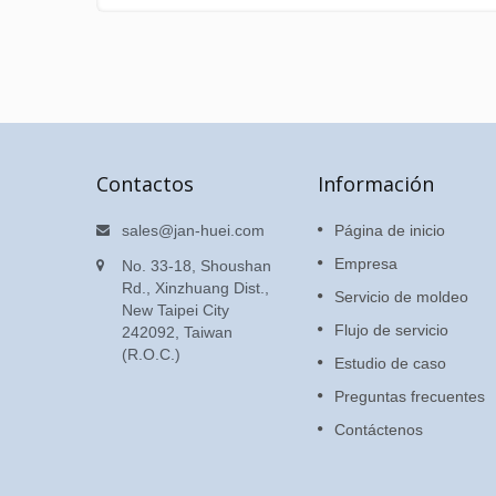
Contactos
Información
para
Correa de silicona
sales@jan-huei.com
Página de inicio
La parte más difícil es lograr el
Empresa
No. 33-18, Shoushan
sensor, la hebilla de POM y el
a de
Rd., Xinzhuang Dist.,
Servicio de moldeo
marco de PC de una sola vez s
Jan Hui,
New Taipei City
daños.
e combina
Flujo de servicio
242092, Taiwan
co
(R.O.C.)
Estudio de caso
Lee mas
Preguntas frecuentes
Contáctenos