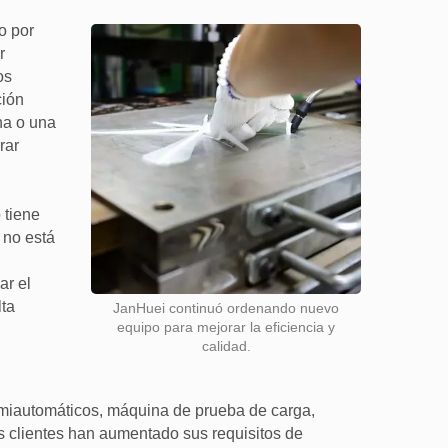
o por
r
os
ción
ona o una
rar
 tiene
 no está
ar el
lta
JanHuei continuó ordenando nuevo
equipo para mejorar la eficiencia y
calidad.
miautomáticos, máquina de prueba de carga,
os clientes han aumentado sus requisitos de