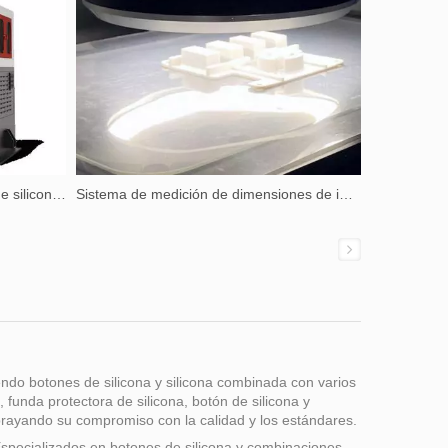
Máquina de inyección de caucho de silicona líquida
Sistema de medición de dimensiones de imagen 2.5D
endo botones de silicona y silicona combinada con varios
 funda protectora de silicona, botón de silicona y
brayando su compromiso con la calidad y los estándares.
Especializados en botones de silicona y combinaciones