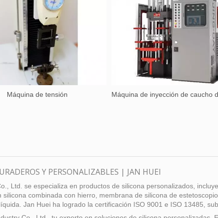
Máquina de tensión
DURADEROS Y PERSONALIZABLES | JAN HUEI
, Ltd. se especializa en productos de silicona personalizados, incluy
n silicona combinada con hierro, membrana de silicona de estetoscopio,
íquida. Jan Huei ha logrado la certificación ISO 9001 e ISO 13485, su
ustry Co., Ltd., tu experto en soluciones de silicona personalizadas. 