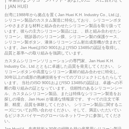
| JAN HUEI
台湾に1988年から拠点を置くJan Huei K.H. Industry Co., Ltd.は、
シリコーン製品のカスタム製造に特化しており、シリコーンボタ
ンやさまざまな材料と組み合わせたシリコーン製品を取り扱って
います。彼らの主力シリコーン製品には、、鉄と組み合わせたシ
リコーン、聴診器のシリコーン膜、シリコーン製の保護ケース、
シリコーン製ボタン、液体シリコーンゴム射出成形機が含まれて
います。Jan HueiはISO 9001およびISO 13485の認証を取得し、
品質と基準への取り組みを強調しています。
カスタムシリコーンソリューションの専門家、Jan Huei K.H.
Industry Co., Ltd.とともに卓越した品質を発見してください。 シ
リコーンボタンや高度なシリコーン素材の組み合わせに特化し、
30年以上の成形の熟練技術をすべてのプロジェクトにもたらして
います。 当社のISO 9001およびISO 13485の認証は、卓越への不
断の取り組みの証となっています。 信頼性のあるシリコーンシー
ル、カスタムシリコーン製品、または特殊なシリコーン製造をお
探しの場合、Jan Huei が最適な情報源です。 すべての注文で革
新、精度、品質を体験してください。 シリコーン製品に関するニ
ーズについてお問い合わせください。そして、満足いただいてい
るビジネスバイヤーのグローバルネットワークに参加してくださ
い。
Jan Hueiは、先進技術と30年の経験を持つ産業用シリコーン製品