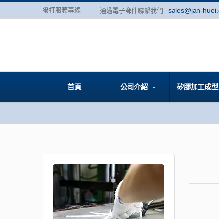
撥打服務專線
sales@jan-huei
通過電子郵件聯繫我們
首頁
公司介紹
矽膠加工成