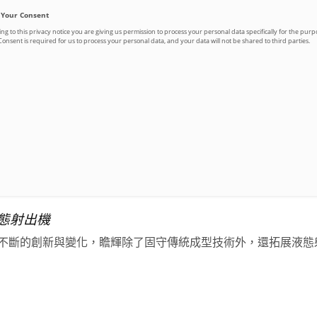
液態射出機
不斷的創新與變化，瞻輝除了固守傳統成型技術外，還拓展液態