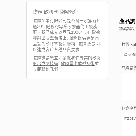
瞻輝 矽膠塞服務簡介
瞻輝企業有限公司是台灣一家擁有超
過30年經驗的專業矽膠塞代工服務
廠。我們成立於西元1988年, 在矽橡
膠射出成型領域上, 瞻輝提供專業高
品質的矽膠塞製造服務, 瞻輝 總是可
以達成客戶各種品質要求
瞻輝邀請您立即瀏覽我們專業的
矽膠
射出成型技術
,
矽膠壓出成型技術
並
立即聯絡我們
.