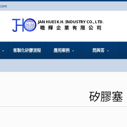
.com
型
客製化矽膠流程
應用案例
問與答
矽膠塞