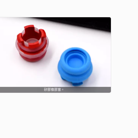
矽膠橡膠塞。