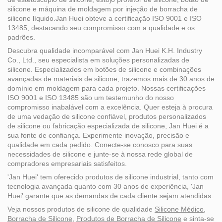
oferecem aos clientes flexibilidade para
silicone e máquina de moldagem por injeção de borracha de
silicone líquido.Jan Huei obteve a certificação ISO 9001 e ISO
garantir que todas as necessidades sejam
13485, destacando seu compromisso com a qualidade e os
atendidas.
padrões.
Descubra qualidade incomparável com Jan Huei K.H. Industry
Co., Ltd., seu especialista em soluções personalizadas de
silicone. Especializados em botões de silicone e combinações
avançadas de materiais de silicone, trazemos mais de 30 anos de
domínio em moldagem para cada projeto. Nossas certificações
ISO 9001 e ISO 13485 são um testemunho do nosso
compromisso inabalável com a excelência. Quer esteja à procura
de uma vedação de silicone confiável, produtos personalizados
de silicone ou fabricação especializada de silicone, Jan Huei é a
sua fonte de confiança. Experimente inovação, precisão e
qualidade em cada pedido. Conecte-se conosco para suas
necessidades de silicone e junte-se à nossa rede global de
compradores empresariais satisfeitos.
'Jan Huei' tem oferecido produtos de silicone industrial, tanto com
tecnologia avançada quanto com 30 anos de experiência, 'Jan
Huei' garante que as demandas de cada cliente sejam atendidas.
Veja nossos produtos de silicone de qualidade
Silicone Médico
,
Borracha de Silicone
,
Produtos de Borracha de Silicone
e sinta-se